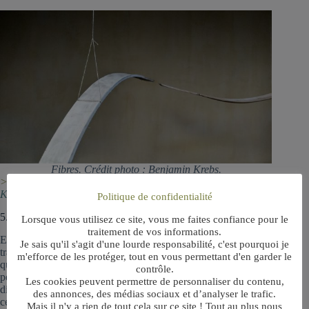
Fibres. Crédit photo : Benjamin Krebs.
> Lire l’article
Les Fibres de la résilience vues par Benjamin
Krebs
Politique de confidentialité
5. Un travail sur la mémoire du trauma…
Lorsque vous utilisez ce site, vous me faites confiance pour le
traitement de vos informations.
En psychologie, le processus de résilience est avant tout un
Je sais qu'il s'agit d'une lourde responsabilité, c'est pourquoi je
travail sur la mémoire. C’est-à-dire sur les traces psychiques
m'efforce de les protéger, tout en vous permettant d'en garder le
que le choc passé (le trauma) génère toujours au présent. Il
contrôle.
peut s’agir d’
émotions
et de sentiments particulièrement
Les cookies peuvent permettre de personnaliser du contenu,
difficiles à vivre (
peurs,
stress,
colères
, dépressions, hontes…),
des annonces, des médias sociaux et d’analyser le trafic.
ces séquelles sur la pensée de la personne pouvant entraîner
Mais il n'y a rien de tout cela sur ce site ! Tout au plus nous