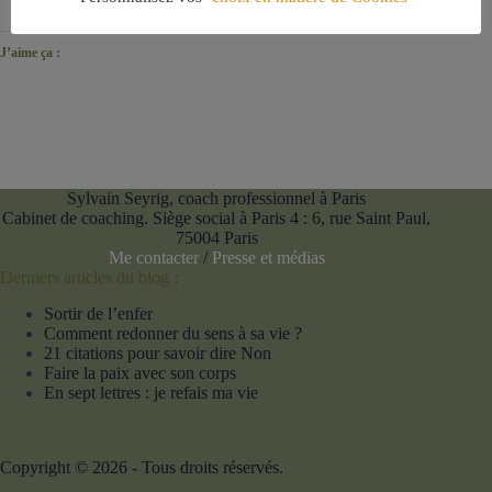
J’aime ça :
Sylvain Seyrig, coach professionnel à Paris
Cabinet de coaching. Siège social à Paris 4 : 6, rue Saint Paul,
75004 Paris
Me contacter
/
Presse et médias
Derniers articles du blog :
Sortir de l’enfer
Comment redonner du sens à sa vie ?
21 citations pour savoir dire Non
Faire la paix avec son corps
En sept lettres : je refais ma vie
Copyright © 2026 - Tous droits réservés.