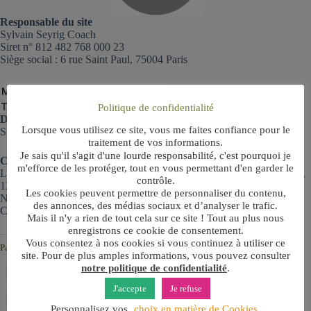
Responsable du site
Sylvain Seyrig Coach
Siret n° 812 482 768 000 23
Siège social : 6 rue Saint Paul, 75004 Paris
Politique de confidentialité
Directeur de la publication :
Lorsque vous utilisez ce site, vous me faites confiance pour le
Sylvain Seyrig
traitement de vos informations.
Je sais qu'il s'agit d'une lourde responsabilité, c'est pourquoi je
Création et responsable technique, hébergement :
m'efforce de les protéger, tout en vous permettant d'en garder le
La société Les Projets Fantastiques, représentée par Nelly Glassmann,
contrôle.
125 boulevard de Verdun, 92400 Courbevoie
Les cookies peuvent permettre de personnaliser du contenu,
N° Siret : 51071710100024
des annonces, des médias sociaux et d’analyser le trafic.
Contact :
www.lesprojetsfantastiques.fr/
Mais il n'y a rien de tout cela sur ce site ! Tout au plus nous
enregistrons ce cookie de consentement.
Vous consentez à nos cookies si vous continuez à utiliser ce
Partager :
site. Pour de plus amples informations, vous pouvez consulter
notre politique de confidentialité
.
Imprimer
E-mail
Facebook
J'accepte
Je refuse
LinkedIn
X
Personnalisez vos
choix en matière de Cookies