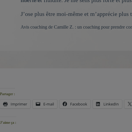
liberté et fluidité. Je me sens plus forte et p
J’ose plus être moi-même et m’apprécie plus tel
Avis coaching de Camille Z. : un coaching pour prendre confi
Partager :
Imprimer
E-mail
Facebook
LinkedIn
J’aime ça :