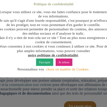
 aux hommes de tout âge
qui sont confrontés à un situation difficile au
Politique de confidentialité
Lorsque vous utilisez ce site, vous me faites confiance pour le traitemen
de vos informations.
me de soi et de confiance en soi des personnes accompagnées peut êtr
Je sais qu'il s'agit d'une lourde responsabilité, c'est pourquoi je m'efforc
de les protéger, tout en vous permettant d'en garder le contrôle.
ent soudain ou progressif de l’environnement professionnel ou person
es cookies peuvent permettre de personnaliser du contenu, des annonce
 ou une adolescence avec un contexte familial ou scolaire chaotique et
des médias sociaux et d’analyser le trafic.
n trauma ou un passé difficile toujours présent à l’esprit.
ais il n'y a rien de tout cela sur ce site ! Tout au plus nous enregistrons 
 coaching
cookie de consentement.
Vous consentez à nos cookies si vous continuez à utiliser ce site. Pour d
coaching confiance en soi est constructive, bienveillante et sécuri
plus amples informations, vous pouvez consulter
ching confiance en soi que je propose s’appuie sur :
notre politique de confidentialité
.
J'accepte
Je refuse
humaniste pour restaurer l’image de soi et sortir de la dépendance au r
nce émotionnelle
pour fluidifier les émotions parasites et désagréables
Personnalisez vos
choix en matière de Cookies
gie positive pour valoriser et ancrer le positif
g cognitif et comportemental
pour transformer les pensées et les compo
gie pour développer une posture aidante (respiration, relaxation, prépa
 et la
communication non violente
pour développer son affirmation de so
ransactionnelle pour mieux prendre sa place et sortir des relations toxiq
dagogiques et de documentation
ainsi que des tests de personnalité s
En savoir plus