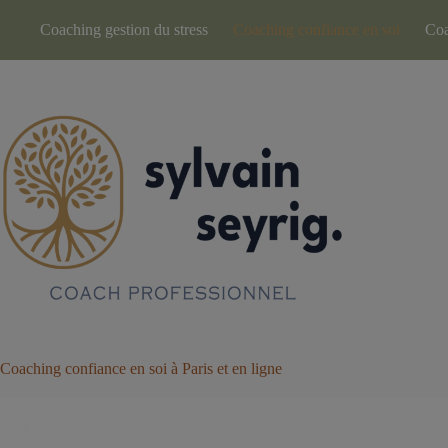
Passer
au
Coaching gestion du stress
Coaching confiance en soi
Coa
contenu
Coaching confiance en soi à Paris et en ligne