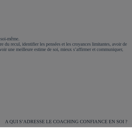
c soi-même.
e du recul, identifier les pensées et les croyances limitantes, avoir de
avoir une meilleure estime de soi, mieux s’affirmer et communiquer,
A QUI S’ADRESSE LE COACHING CONFIANCE EN SOI ?
ltes
qui démarrent la vie professionnelle ou sont en cours d’études