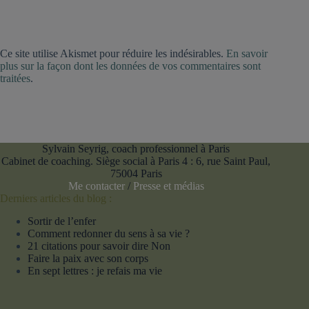
Ce site utilise Akismet pour réduire les indésirables.
En savoir
plus sur la façon dont les données de vos commentaires sont
traitées
.
Sylvain Seyrig, coach professionnel à Paris
Cabinet de coaching. Siège social à Paris 4 : 6, rue Saint Paul,
75004 Paris
Me contacter
/
Presse et médias
Derniers articles du blog :
Sortir de l’enfer
Comment redonner du sens à sa vie ?
21 citations pour savoir dire Non
Faire la paix avec son corps
En sept lettres : je refais ma vie