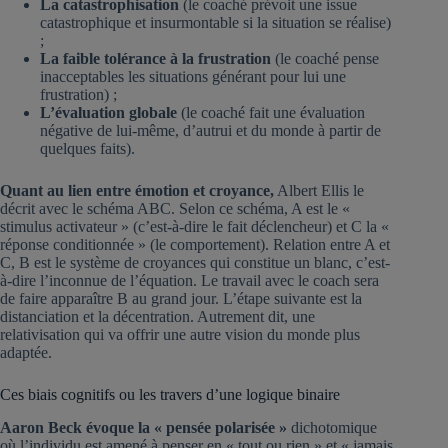
La catastrophisation
(le coaché prévoit une issue
catastrophique et insurmontable si la situation se réalise)
;
La faible tolérance à la frustration
(le coaché pense
inacceptables les situations générant pour lui une
frustration) ;
L’évaluation globale
(le coaché fait une évaluation
négative de lui-même, d’autrui et du monde à partir de
quelques faits).
Quant au lien entre émotion et croyance,
Albert Ellis le
décrit avec le schéma ABC. Selon ce schéma, A est le «
stimulus activateur » (c’est-à-dire le fait déclencheur) et C la «
réponse conditionnée » (le comportement). Relation entre A et
C, B est le système de croyances qui constitue un blanc, c’est-
à-dire l’inconnue de l’équation. Le travail avec le coach sera
de faire apparaître B au grand jour. L’étape suivante est la
distanciation et la décentration. Autrement dit, une
relativisation qui va offrir une autre vision du monde plus
adaptée.
Ces biais cognitifs ou les travers d’une logique binaire
Aaron Beck évoque la « pensée polarisée »
dichotomique
où l’individu est amené à penser en « tout ou rien » et « jamais