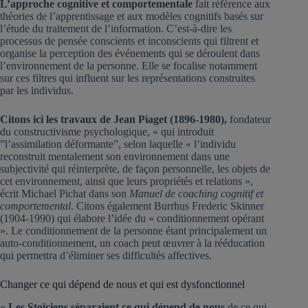
L’approche cognitive et comportementale
fait référence aux
théories de l’apprentissage et aux modèles cognitifs basés sur
l’étude du traitement de l’information. C’est-à-dire les
processus de pensée conscients et inconscients qui filtrent et
organise la perception des événements qui se déroulent dans
l’environnement de la personne. Elle se focalise notamment
sur ces filtres qui influent sur les représentations construites
par les individus.
Citons ici les travaux de Jean Piaget (1896-1980),
fondateur
du constructivisme psychologique, « qui introduit
”l’assimilation déformante”, selon laquelle « l’individu
reconstruit mentalement son environnement dans une
subjectivité qui réinterprète, de façon personnelle, les objets de
cet environnement, ainsi que leurs propriétés et relations »,
écrit Michael Pichat dans son
Manuel de coaching cognitif et
comportemental
. Citons également Burrhus Frederic Skinner
(1904-1990) qui élabore l’idée du « conditionnement opérant
». Le conditionnement de la personne étant principalement un
auto-conditionnement, un coach peut œuvrer à la rééducation
qui permettra d’éliminer ses difficultés affectives.
Changer ce qui dépend de nous et qui est dysfonctionnel
« Les Stoïciens séparaient ce qui dépend de nous
de ce qui