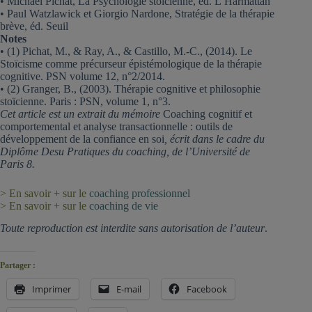
• Michael Pichat, La Psychologie stoïcienne, éd. L’Harmattan
• Paul Watzlawick et Giorgio Nardone, Stratégie de la thérapie
brève, éd. Seuil
Notes
• (1) Pichat, M., & Ray, A., & Castillo, M.-C., (2014). Le
Stoïcisme comme précurseur épistémologique de la thérapie
cognitive. PSN volume 12, n°2/2014.
• (2) Granger, B., (2003). Thérapie cognitive et philosophie
stoïcienne. Paris : PSN, volume 1, n°3.
Cet article est un extrait du mémoire
Coaching cognitif et
comportemental et analyse transactionnelle : outils de
développement de la confiance en soi
, écrit dans le cadre du
Diplôme Desu Pratiques du coaching, de l’Université de
Paris 8.
> En savoir + sur le
coaching professionnel
> En savoir + sur le
coaching de vie
Toute reproduction est interdite sans autorisation de l’auteur
.
Partager :
Imprimer
E-mail
Facebook