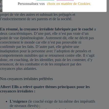
l’individu était dans une situation d’incapacité de penser
Personnalisez vos
choix en matière de Cookies
correctement car il était bébé ou enfant avec le besoin d’une
gratification infantile immédiate. En outre, il dépendait du
projet de vie des autres et subissait les préjugés et
l’endoctrinement de ses parents et de la société.
En résumé, la croyance irréaliste fabriquée par le coaché
a
deux caractéristiques. D’une part, elle n’est pas vraie d’un
point de vue épistémologiste. Autrement dit, elle ne décrit pas
correctement le monde car elle n’est pas prouvable ni
confirmée par les faits. D’autre part, elle génère une
inadaptation pour la personne avec l’adoption de pensées et
comportements nuisibles qui se retournent contre elle. Il s’agit
donc, en coaching, de les identifier, puis de les contester, d’y
renoncer, de les combattre et de les remplacer par des
croyances plus aidantes.
Nos croyances irréalistes préférées
Albert Ellis a relevé quatre thèmes principaux
pour les
croyances irréalistes :
L’exigence
(le coaché exige de lui-même des impératifs
de niveaux élevés) ;