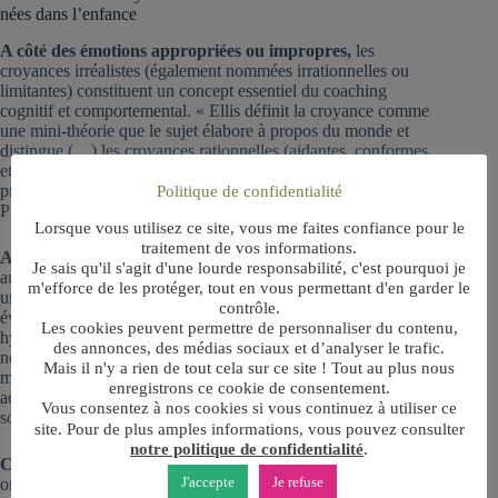
nées dans l’enfance
A côté des émotions appropriées ou impropres,
les
croyances irréalistes (également nommées irrationnelles ou
limitantes) constituent un concept essentiel du coaching
cognitif et comportemental. « Ellis définit la croyance comme
une mini-théorie que le sujet élabore à propos du monde et
distingue (…) les croyances rationnelles (aidantes, conformes
et adaptées au réel) et les croyances irrationnelles (contre-
productives, non conformes au réel) », souligne Michael
Politique de confidentialité
Pichat.
Lorsque vous utilisez ce site, vous me faites confiance pour le
traitement de vos informations.
Ainsi, l’être humain se pollue lui-même
en ayant
Je sais qu'il s'agit d'une lourde responsabilité, c'est pourquoi je
aujourd’hui une croyance irrationnelle alors qu’elle concerne
m'efforce de les protéger, tout en vous permettant d'en garder le
un événement passé de sa vie (expérience d’activation). Les
contrôle.
événements les plus courants de l’enfance mènent à une
Les cookies peuvent permettre de personnaliser du contenu,
hypersensibilité qui s’exprime au travers de croyances
des annonces, des médias sociaux et d’analyser le trafic.
négatives telles que « Si on me critique, c’est que je suis
Mais il n'y a rien de tout cela sur ce site ! Tout au plus nous
mauvais ». Ces croyances accumulées mènent l’enfant devenu
enregistrons ce cookie de consentement.
adulte à des erreurs d’interprétation dans sa vie qui sont
Vous consentez à nos cookies si vous continuez à utiliser ce
sources de tensions et conflits intérieurs ou interpersonnels.
site. Pour de plus amples informations, vous pouvez consulter
notre politique de confidentialité
.
Ces croyances irrationnelles acquises plus tôt dans la vie
J'accepte
Je refuse
ont pu sembler appropriées un jour si l’on tient compte que