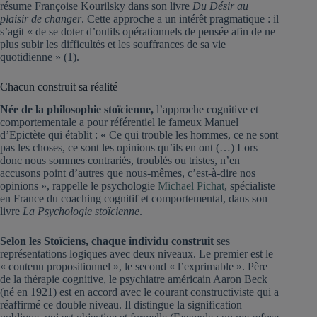
résume Françoise Kourilsky dans son livre
Du Désir au
plaisir de changer
. Cette approche a un intérêt pragmatique : il
s’agit « de se doter d’outils opérationnels de pensée afin de ne
plus subir les difficultés et les souffrances de sa vie
quotidienne » (1).
Chacun construit sa réalité
Née de la philosophie stoïcienne,
l’approche cognitive et
comportementale a pour référentiel le fameux Manuel
d’Epictète qui établit : « Ce qui trouble les hommes, ce ne sont
pas les choses, ce sont les opinions qu’ils en ont (…) Lors
donc nous sommes contrariés, troublés ou tristes, n’en
accusons point d’autres que nous-mêmes, c’est-à-dire nos
opinions », rappelle le psychologie
Michael Pichat
, spécialiste
en France du coaching cognitif et comportemental, dans son
livre
La Psychologie stoïcienne
.
Selon les Stoïciens, chaque individu construit
ses
représentations logiques avec deux niveaux. Le premier est le
« contenu propositionnel », le second « l’exprimable ». Père
de la thérapie cognitive, le psychiatre américain Aaron Beck
(né en 1921) est en accord avec le courant constructiviste qui a
réaffirmé ce double niveau. Il distingue la signification