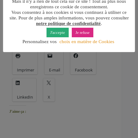
Mais il n'y a rien de tout cela sur ce site ! Tout au plus nous
En 2025, je me fais du bien !
enregistrons ce cookie de consentement.
Mettre des activités qui nous font du bien au cœur de
Vous consentez à nos cookies si vous continuez à utiliser ce
notre vie est une clé pour lâcher le stress et trouver le
site. Pour de plus amples informations, vous pouvez consulter
bon équilibre de vie. Mieux, nous relier à ce qui
notre politique de confidentialité
.
nous ressource est souvent la première étape…
J'accepte
Je refuse
Personnalisez vos
choix en matière de Cookies
Partager :
Imprimer
E-mail
Facebook
LinkedIn
X
J’aime ça :