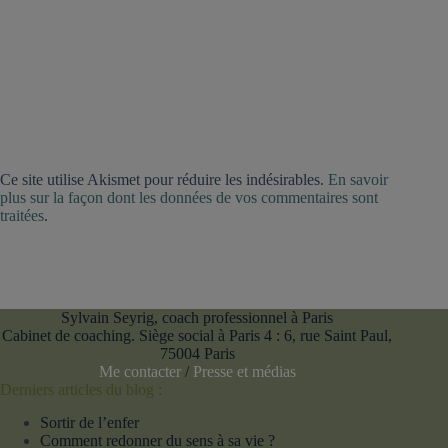
Ce site utilise Akismet pour réduire les indésirables.
En savoir
plus sur la façon dont les données de vos commentaires sont
traitées
.
Sylvain Seyrig, coach professionnel à Paris
Cabinet de coaching. Siège social à Paris 4 : 6, rue Saint Paul,
75004 Paris
Me contacter
/
Presse et médias
Derniers articles du blog :
Sortir de l’enfer
Comment redonner du sens à sa vie ?