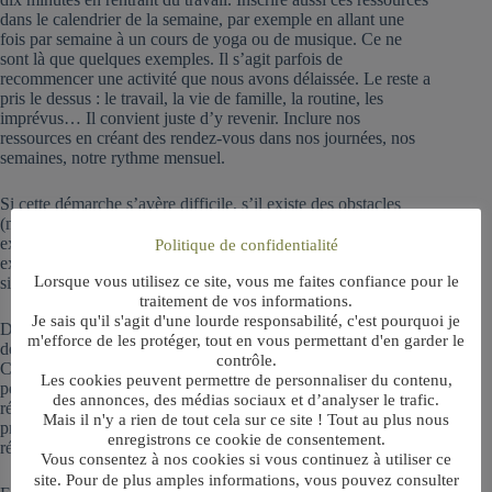
dans le calendrier de la semaine, par exemple en allant une
fois par semaine à un cours de yoga ou de musique. Ce ne
sont là que quelques exemples. Il s’agit parfois de
recommencer une activité que nous avons délaissée. Le reste a
pris le dessus : le travail, la vie de famille, la routine, les
imprévus… Il convient juste d’y revenir. Inclure nos
ressources en créant des rendez-vous dans nos journées, nos
semaines, notre rythme mensuel.
Si cette démarche s’avère difficile, s’il existe des obstacles
(manque de temps,
peurs
, pensées bloquantes…), le soutien
extérieur d’un professionnel (psy, coach diplômé et
Politique de confidentialité
expérimenté, sophrologue…) peut aider à débloquer la
Lorsque vous utilisez ce site, vous me faites confiance pour le
situation.
traitement de vos informations.
Je sais qu'il s'agit d'une lourde responsabilité, c'est pourquoi je
Dans tous les cas, en remettant ce qui nous régénère au cœur
m'efforce de les protéger, tout en vous permettant d'en garder le
de notre quotidien, nous reprenons le contrôle de notre vie.
contrôle.
Certes, si nous vivons une situation professionnelle ou
Les cookies peuvent permettre de personnaliser du contenu,
personnelle difficile ou complexe, tout le problème n’est pas
des annonces, des médias sociaux et d’analyser le trafic.
résolu pour autant. Mais nous pourrons mieux le vivre car il ne
Mais il n'y a rien de tout cela sur ce site ! Tout au plus nous
prendra plus toute la place. Et nous pourrons nous atteler à le
enregistrons ce cookie de consentement.
résoudre en profondeur.
Vous consentez à nos cookies si vous continuez à utiliser ce
site. Pour de plus amples informations, vous pouvez consulter