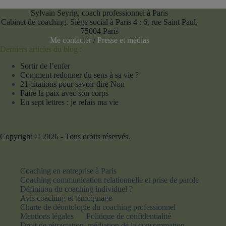
Sylvain Seyrig, coach professionnel à Paris
Cabinet de coaching. Siège social à Paris 4 : 6, rue Saint Paul,
75004 Paris
Me contacter
/
Presse et médias
Derniers articles du blog :
Sortir de l’enfer
Comment redonner du sens à sa vie ?
21 citations pour savoir dire Non
Faire la paix avec son corps
En sept lettres : je refais ma vie
Copyright © 2026 - Tous droits réservés.
Coaching en entreprise à Paris
Coaching communication relationnelle et prise de parole
Définition du coaching individuel ?
Avis coaching et témoignage
Charte de déontologie du coaching professionnel
Mentions légales
Politique de confidentialité
Droit de rétractation, médiation de la consommation