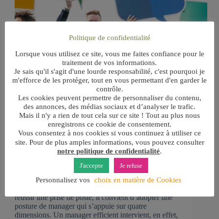
Politique de confidentialité
Lorsque vous utilisez ce site, vous me faites confiance pour le
traitement de vos informations.
Je sais qu'il s'agit d'une lourde responsabilité, c'est pourquoi je
m'efforce de les protéger, tout en vous permettant d'en garder le
contrôle.
Les cookies peuvent permettre de personnaliser du contenu,
des annonces, des médias sociaux et d’analyser le trafic.
Mais il n'y a rien de tout cela sur ce site ! Tout au plus nous
enregistrons ce cookie de consentement.
Vous consentez à nos cookies si vous continuez à utiliser ce
site. Pour de plus amples informations, vous pouvez consulter
Développer les 4 compétences clés du manager
notre politique de confidentialité
.
Découvrez les 4 compétences clés d'un manager
J'accepte
Je refuse
efficient qui ne se fait pas marcher sur les pieds et
atteint ses objectifs en entraînant ses équipes... Pour
Personnalisez vos
choix en matière de Cookies
développer ses compétences en management ou
réussir une prise de poste, il convient d’adopter une
posture de manager qui s’appuie sur quatre
dimensions. Un manager efficient intervient, en effet,