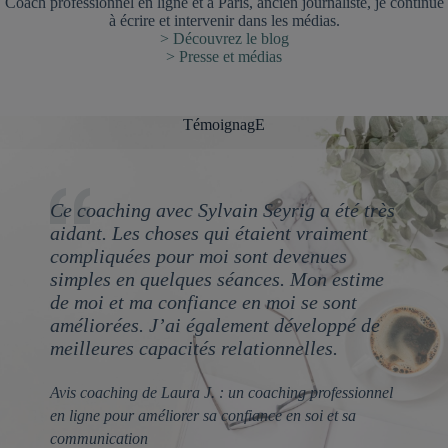
Coach professionnel en ligne et à Paris, ancien journaliste, je continue
à écrire et intervenir dans les médias.
> Découvrez le blog
> Presse et médias
TémoignagE
Ce coaching avec Sylvain Seyrig a été très
aidant. Les choses qui étaient vraiment
compliquées pour moi sont devenues
simples en quelques séances. Mon estime
de moi et ma confiance en moi se sont
améliorées. J’ai également développé de
meilleures capacités relationnelles.
Avis coaching de Laura J. : un coaching professionnel
en ligne pour améliorer sa confiance en soi et sa
communication