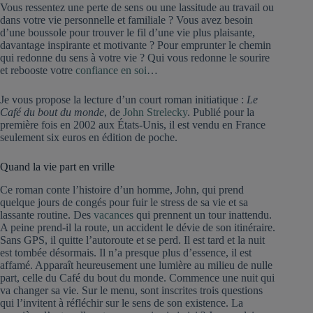
Vous ressentez une perte de sens ou une lassitude au travail ou
dans votre vie personnelle et familiale ? Vous avez besoin
d’une boussole pour trouver le fil d’une vie plus plaisante,
davantage inspirante et motivante ? Pour emprunter le chemin
qui redonne du sens à votre vie ? Qui vous redonne le sourire
et rebooste votre
confiance en soi
…
Je vous propose la lecture d’un court roman initiatique :
Le
Café du bout du monde
, de
John Strelecky
. Publié pour la
première fois en 2002 aux États-Unis, il est vendu en France
seulement six euros en édition de poche.
Quand la vie part en vrille
Ce roman conte l’histoire d’un homme, John, qui prend
quelque jours de congés pour fuir le stress de sa vie et sa
lassante routine. Des
vacances
qui prennent un tour inattendu.
A peine prend-il la route, un accident le dévie de son itinéraire.
Sans GPS, il quitte l’autoroute et se perd. Il est tard et la nuit
est tombée désormais. Il n’a presque plus d’essence, il est
affamé. Apparaît heureusement une lumière au milieu de nulle
part, celle du Café du bout du monde. Commence une nuit qui
va changer sa vie. Sur le menu, sont inscrites trois questions
qui l’invitent à réfléchir sur le sens de son existence. La