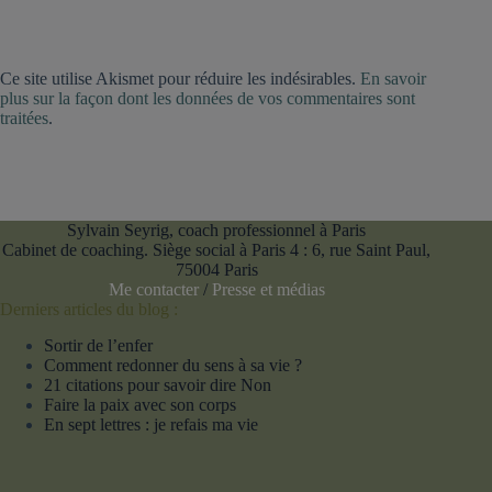
Ce site utilise Akismet pour réduire les indésirables.
En savoir
plus sur la façon dont les données de vos commentaires sont
traitées
.
Sylvain Seyrig, coach professionnel à Paris
Cabinet de coaching. Siège social à Paris 4 : 6, rue Saint Paul,
75004 Paris
Me contacter
/
Presse et médias
Derniers articles du blog :
Sortir de l’enfer
Comment redonner du sens à sa vie ?
21 citations pour savoir dire Non
Faire la paix avec son corps
En sept lettres : je refais ma vie