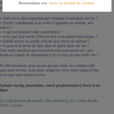
Voici quelques questions pour filtrer et choisir notre raison
Personnalisez vos
choix en matière de Cookies
d’être :
• Quel est le plus important qui s’impose à moi dans ma vie ?
• Quelle contribution ai-je envie d’apporter au monde, aux
autres ?
• A qui est destinée cette contribution ?
• Avec qui ai-je envie d’être en lien et de passer mon temps ?
• Quelle action ou quelle activité ai-je envie de réaliser ?
• A quoi ai-je envie de faire plus de place dans ma vie ?
Une autre question que nous pouvons nous poser est : que
ferais-je à partir de maintenant si je n’avais qu’une seule vie ?
Et effectivement, nous avons qu’une seule vie comme celle
que nous vivons. Il est donc temps de vivre notre raison d’être
et ce que nous avons à vivre.
Sylvain Seyrig, journaliste, coach professionnel à Paris et en
ligne
Le Café du bout du monde
, John Strelecky, éd. Leduc Poche,
2023, 6 euros.