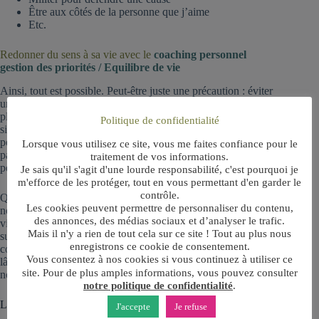
Être aux côtés de la personne que j’aime
Etc.
Redonner du sens à sa vie avec le
coaching personnel
gestion des priorités / Equilibre de vie
Ainsi, tout est possible. Peut-être juste une précaution : éviter
une raison d’être où nous serions trop dépendant d’une ou
plusieurs personnes. Nous pourrions devenir prisonnier d’une
Politique de confidentialité
situation et d’une relation qui ne dépendent pas de nous. Non
pourrions perdre la main sur ce qui fait le sens de notre vie,
Lorsque vous utilisez ce site, vous me faites confiance pour le
par exemple si ces personnes s’éloignaient de nous. Évitons
traitement de vos informations.
peut-être ce risque. Ou gérons-le.
Je sais qu'il s'agit d'une lourde responsabilité, c'est pourquoi je
m'efforce de les protéger, tout en vous permettant d'en garder le
contrôle.
Quoi qu’il en soit, identifier et nommer notre raison d’être
Les cookies peuvent permettre de personnaliser du contenu,
nous permet de la placer au cœur de notre vie. Et ainsi de
des annonces, des médias sociaux et d’analyser le trafic.
vivre en harmonie avec nos valeurs et ce que nous sommes, de
Mais il n'y a rien de tout cela sur ce site ! Tout au plus nous
suivre un chemin de vie qui fait sens, d’apporter une
enregistrons ce cookie de consentement.
contribution qui nous offre du contentement. Nous pouvons
Vous consentez à nos cookies si vous continuez à utiliser ce
lâcher alors ces autres choses qui nous parasitent et ce qui
site. Pour de plus amples informations, vous pouvez consulter
nous prennent inutilement notre temps et notre énergie.
notre politique de confidentialité
.
Les questions à se poser pour redonner du sens à sa vie
J'accepte
Je refuse