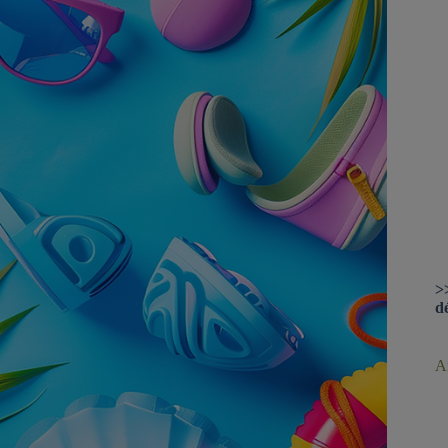
>
d
Ar