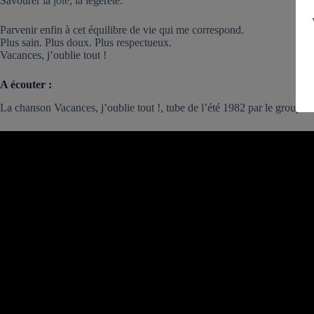
Savourer la
joie
, la légèreté.
Parvenir enfin à cet équilibre de vie qui me correspond.
Plus sain. Plus doux. Plus respectueux.
Vacances, j’oublie tout !
A écouter :
La chanson Vacances, j’oublie tout !, tube de l’été 1982 par le groupe