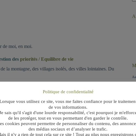
A
ré
Ar
ur de moi, en moi.
stion des
priorités / Equilibre de vie
M
de la montagne, des villages isolés, des villes lointaines. Du
Aa
t
Politique de confidentialité
B
A
Lorsque vous utilisez ce site, vous me faites confiance pour le traitemen
C
de vos informations.
, de la richesse de ces personnes qui m’entourent ou que je
Je sais qu'il s'agit d'une lourde responsabilité, c'est pourquoi je m'efforc
C
de les protéger, tout en vous permettant d'en garder le contrôle.
B
es cookies peuvent permettre de personnaliser du contenu, des annonce
sis.
des médias sociaux et d’analyser le trafic.
.
P
ais il n'y a rien de tout cela sur ce site ! Tout au plus nous enregistrons 