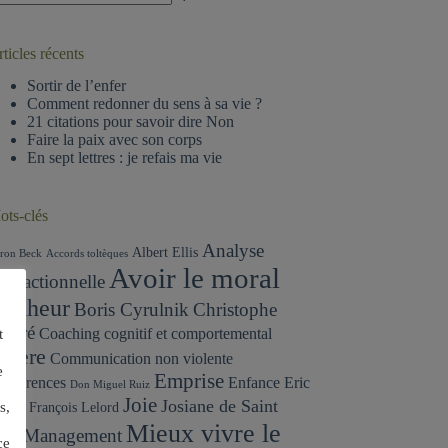
ucun
sultat
ticles récents
Sortir de l’enfer
Comment redonner du sens à sa vie ?
21 citations pour savoir dire Non
Faire la paix avec son corps
En sept lettres : je refais ma vie
ots-clés
Analyse
Albert Ellis
ron Beck
Accords toltèques
Avoir le moral
ransactionnelle
onheur
Boris Cyrulnik
Christophe
ndré
Coaching cognitif et comportemental
t
olère
Communication non violente
e
Emprise
onférences
Enfance
Eric
Don Miguel Ruiz
Joie
Josiane de Saint
erne
s,
François Lelord
Mieux vivre le
Management
aul
ce