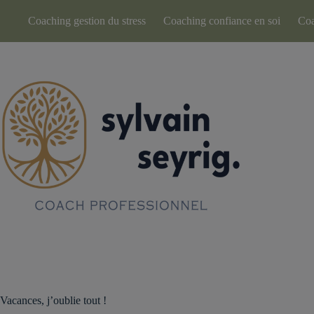
Passer
au
Coaching gestion du stress
Coaching confiance en soi
Coa
contenu
Vacances, j’oublie tout !