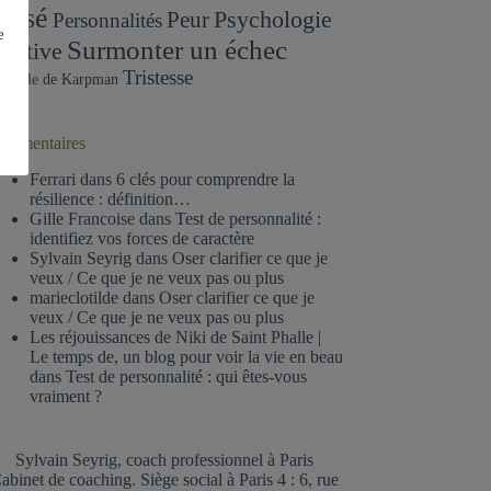
assé
Psychologie
Peur
Personnalités
e
Surmonter un échec
ositive
Tristesse
iangle de Karpman
ommentaires
Ferrari
dans
6 clés pour comprendre la
résilience : définition…
Gille Francoise
dans
Test de personnalité :
identifiez vos forces de caractère
Sylvain Seyrig
dans
Oser clarifier ce que je
veux / Ce que je ne veux pas ou plus
marieclotilde
dans
Oser clarifier ce que je
veux / Ce que je ne veux pas ou plus
Les réjouissances de Niki de Saint Phalle |
Le temps de, un blog pour voir la vie en beau
dans
Test de personnalité : qui êtes-vous
vraiment ?
Sylvain Seyrig, coach professionnel à Paris
abinet de coaching. Siège social à Paris 4 : 6, rue