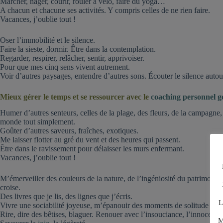
Marcher, nager, courir, rouler à vélo, faire du yoga…
A chacun et chacune ses activités. Y compris celles de ne rien faire.
Vacances, j’oublie tout !
Oser l’immobilité et le silence.
Faire la sieste, dormir. Être dans la contemplation.
Regarder, respirer, relâcher, sentir, apprivoiser.
Pour que mes cinq sens vivent autrement.
Voir d’autres paysages, entendre d’autres sons. Écouter le silence auto
Mieux gérer le temps et se ressourcer avec le
coaching personnel ge
Humer d’autres senteurs, celles de la plage, des fleurs, de la campagne, 
monde tout simplement.
Goûter d’autres saveurs, fraîches, exotiques.
Me laisser flotter au gré du vent et des heures qui passent.
Être dans le ravissement pour délaisser les murs enfermant.
Vacances, j’oublie tout !
M’émerveiller des couleurs de la nature, de l’ingéniosité du patrimoine
croise.
Des livres que je lis, des lignes que j’écris.
L
Vivre une sociabilité joyeuse, m’épanouir des moments de solitude choi
Rire, dire des bêtises, blaguer. Renouer avec l’insouciance, l’innocence
M