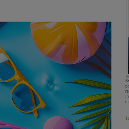
Sy
pr
re
l’
du
To