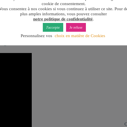
p
cookie de consentement.
Vous consentez à nos cookies si vous continuez à utiliser ce site. Pour d
p
plus amples informations, vous pouvez consulter
notre politique de confidentialité
.
Tr
J'accepte
Je refuse
Personnalisez vos
choix en matière de Cookies
C
Élégance
C