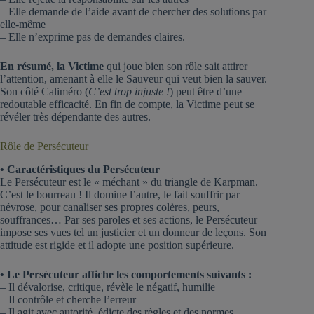
– Elle demande de l’aide avant de chercher des solutions par
elle-même
– Elle n’exprime pas de demandes claires.
En résumé, la Victime
qui joue bien son rôle sait attirer
l’attention, amenant à elle le Sauveur qui veut bien la sauver.
Son côté Caliméro (
C’est trop injuste !
) peut être d’une
redoutable efficacité. En fin de compte, la Victime peut se
révéler très dépendante des autres.
Rôle de Persécuteur
• Caractéristiques du Persécuteur
Le Persécuteur est le « méchant » du triangle de Karpman.
C’est le bourreau ! Il domine l’autre, le fait souffrir par
névrose, pour canaliser ses propres colères, peurs,
souffrances… Par ses paroles et ses actions, le Persécuteur
impose ses vues tel un justicier et un donneur de leçons. Son
attitude est rigide et il adopte une position supérieure.
• Le Persécuteur affiche les comportements suivants :
– Il dévalorise, critique, révèle le négatif, humilie
– Il contrôle et cherche l’erreur
– Il agit avec autorité, édicte des règles et des normes