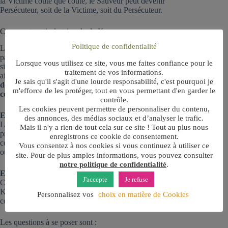
la Victime coûte que coûte, le Sauveur peut devenir
Persécuteur, soit de la Victime, soit du Persécuteur.
Comment sortir du triangle de Karpman
Politique de confidentialité
L’objectif n’est pas de changer de rôle au sein du triangle, en
passant par exemple de Victime à Persécuteur. Il est tout
Lorsque vous utilisez ce site, vous me faites confiance pour le
simplement de sortir de prendre de s’en détacher et de s’en
traitement de vos informations.
affranchir.
Sortir du triangle de Karpman est une
Je sais qu'il s'agit d'une lourde responsabilité, c'est pourquoi je
démarche que j’accompagne en coaching professionnel et
m'efforce de les protéger, tout en vous permettant d'en garder le
coaching de vie.
contrôle.
Les cookies peuvent permettre de personnaliser du contenu,
Etape 1 : Prendre conscience du jeu psychologique
des annonces, des médias sociaux et d’analyser le trafic.
La première étape est de repérer l’existence d’un malaise et de
Mais il n'y a rien de tout cela sur ce site ! Tout au plus nous
prendre conscience que la relation est malsaine et que les
enregistrons ce cookie de consentement.
comportements sont contre-productifs et pénalisants pour un
Vous consentez à nos cookies si vous continuez à utiliser ce
ou plusieurs des protagonistes.
site. Pour de plus amples informations, vous pouvez consulter
notre politique de confidentialité
.
Etape 2 : Identifier le rôle de chacun
J'accepte
Je refuse
Connaître le fonctionnement et les trois rôles du triangle de
Karpman permet d’identifier la position prise par chacun, y
Personnalisez vos
choix en matière de Cookies
compris la vôtre.
Les questions à se poser sont :