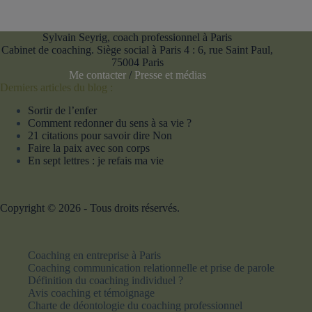
Sylvain Seyrig, coach professionnel à Paris
Cabinet de coaching. Siège social à Paris 4 : 6, rue Saint Paul,
75004 Paris
Me contacter
/
Presse et médias
Derniers articles du blog :
Sortir de l’enfer
Comment redonner du sens à sa vie ?
21 citations pour savoir dire Non
Faire la paix avec son corps
En sept lettres : je refais ma vie
Copyright © 2026 - Tous droits réservés.
Coaching en entreprise à Paris
Coaching communication relationnelle et prise de parole
Définition du coaching individuel ?
Avis coaching et témoignage
Charte de déontologie du coaching professionnel