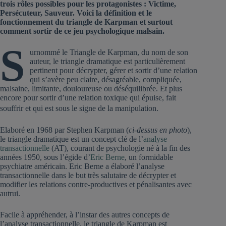
trois rôles possibles pour les protagonistes : Victime,
Persécuteur, Sauveur. Voici la définition et le
fonctionnement du triangle de Karpman et surtout
comment sortir de ce jeu psychologique malsain.
S
urnommé le Triangle de Karpman, du nom de son
auteur, le triangle dramatique est particulièrement
pertinent pour décrypter, gérer et sortir d’une relation
qui s’avère peu claire, désagréable, compliquée,
malsaine, limitante, douloureuse ou déséquilibrée. Et plus
encore pour sortir d’une relation toxique qui épuise, fait
souffrir et qui est sous le signe de la manipulation.
Elaboré en 1968 par Stephen Karpman (
ci-dessus en photo
),
le triangle dramatique est un concept clé de l’
analyse
transactionnelle
(AT), courant de psychologie né à la fin des
années 1950, sous l’égide d’
Eric Berne
, un formidable
psychiatre américain. Eric Berne a élaboré l’analyse
transactionnelle dans le but très salutaire de décrypter et
modifier les relations contre-productives et pénalisantes avec
autrui.
Facile à appréhender, à l’instar des autres concepts de
l’analyse transactionnelle, le triangle de Karpman est