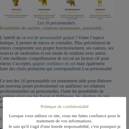
Les 16 personnalités
.
Possibilités de carrière, relations amoureuses, parentalité…
L’intérêt de ce
test de personnalité gratuit
? Outre l’aspect
ludique, il permet de mieux se connaître. Plus précisément de
mieux comprendre son propre fonctionnement, ses valeurs, ses
sources de motivation et son mode de relations avec autrui.
Cette meilleure compréhension de soi est un facteur clé pour
mieux s’accepter,
gagner confiance en soi
mais également
faire des choix pertinents qui correspondront à sa personnalité.
Ce test des 16 personnalités est notamment utile pour élaborer
un nouveau projet professionnel ou améliorer ses relations
professionnelles ou personnelles. Outre les possibilités de
carrières ainsi que les forces et faiblesses, les résultats du test
évoquent d’ailleurs les dimensions personnelles : relations
amoureuses, amitiés, parentalité.
Politique de confidentialité
Lorsque vous utilisez ce site, vous me faites confiance pour le
Comment faire le test et accéder aux résultats ?
traitement de vos informations.
Je sais qu'il s'agit d'une lourde responsabilité, c'est pourquoi je
• Ce test de personnalité gratuit ne nécessite pas de