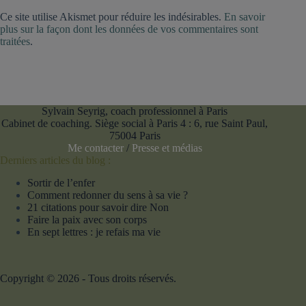
Ce site utilise Akismet pour réduire les indésirables.
En savoir
plus sur la façon dont les données de vos commentaires sont
traitées
.
Sylvain Seyrig, coach professionnel à Paris
Cabinet de coaching. Siège social à Paris 4 : 6, rue Saint Paul,
75004 Paris
Me contacter
/
Presse et médias
Derniers articles du blog :
Sortir de l’enfer
Comment redonner du sens à sa vie ?
21 citations pour savoir dire Non
Faire la paix avec son corps
En sept lettres : je refais ma vie
Copyright © 2026 - Tous droits réservés.