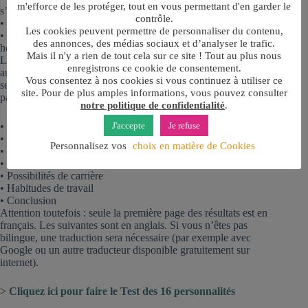
m'efforce de les protéger, tout en vous permettant d'en garder le
s’enregistrer ni de laisser un mail ou son nom.
contrôle.
• Le test dure moins de 12 minutes.
Les cookies peuvent permettre de personnaliser du contenu,
• Il convient de répondre à 60 questions avec spontanéité et
des annonces, des médias sociaux et d’analyser le trafic.
honnêteté.
Mais il n'y a rien de tout cela sur ce site ! Tout au plus nous
Le nom de votre profil s’affiche dès que vous avez répondu
enregistrons ce cookie de consentement.
aux questions. En bas de cette page qui annonce votre profil et
Vous consentez à nos cookies si vous continuez à utiliser ce
ses principales caractéristiques, vous pouvez cliquer vers les
site. Pour de plus amples informations, vous pouvez consulter
pages suivantes avec l’analyse des thèmes suivants :
notre politique de confidentialité
.
• Forces et faiblesses
J'accepte
Je refuse
• Relations amoureuses
Personnalisez vos
choix en matière de Cookies
• Amitiés
• Parentalité
• Possibilités de carrière
• Habitudes de travail
• Conclusion
Attention toutefois : seule la première page des résultats est en
français. Les suivantes sont en anglais. Si vous n’êtes pas
bilingue, une traduction sera nécessaire (par exemple avec
Google ou un autre traducteur disponible gratuitement sur
internet).
>
Cliquez ici pour faire le Test des 16 personnalités