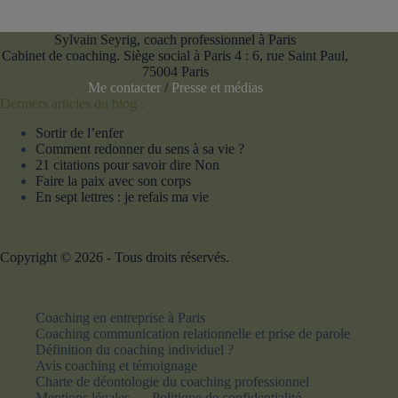
Sylvain Seyrig, coach professionnel à Paris
Cabinet de coaching. Siège social à Paris 4 : 6, rue Saint Paul,
75004 Paris
Me contacter
/
Presse et médias
Derniers articles du blog :
Sortir de l’enfer
Comment redonner du sens à sa vie ?
21 citations pour savoir dire Non
Faire la paix avec son corps
En sept lettres : je refais ma vie
Copyright © 2026 - Tous droits réservés.
Coaching en entreprise à Paris
Coaching communication relationnelle et prise de parole
Définition du coaching individuel ?
Avis coaching et témoignage
Charte de déontologie du coaching professionnel
Mentions légales
Politique de confidentialité