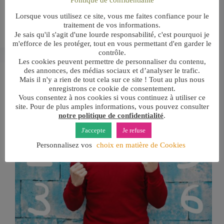
soi, l’affirmation de soi et l’acceptation de soi. Les
quelques citations sur la confiance en soi que je vous
Lorsque vous utilisez ce site, vous me faites confiance pour le
propose vous permettront également de mieux cerner
traitement de vos informations.
sa définition, son…
Je sais qu'il s'agit d'une lourde responsabilité, c'est pourquoi je
m'efforce de les protéger, tout en vous permettant d'en garder le
contrôle.
Les cookies peuvent permettre de personnaliser du contenu,
des annonces, des médias sociaux et d’analyser le trafic.
Mais il n'y a rien de tout cela sur ce site ! Tout au plus nous
enregistrons ce cookie de consentement.
Vous consentez à nos cookies si vous continuez à utiliser ce
site. Pour de plus amples informations, vous pouvez consulter
notre politique de confidentialité
.
J'accepte
Je refuse
Personnalisez vos
choix en matière de Cookies