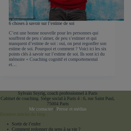
6 choses à savoir sur l’estime de soi
C’est une bonne nouvelle pour les personnes qui
souffrent de peu s’aimer, de peu s’estimer et qui
manquent d’estime de soi : oui, on peut regonfler son
estime de soi. Pourquoi et comment ? Voici ici les six
points clés à savoir sur l’estime de soi. Ils sont ici du
mémoire « Coaching cognitif et comportemental
et…
Sylvain Seyrig, coach professionnel à Paris
Cabinet de coaching. Siège social à Paris 4 : 6, rue Saint Paul,
75004 Paris
Me contacter
/
Presse et médias
Derniers articles du blog :
Sortir de l’enfer
Comment redonner du sens à sa vie ?