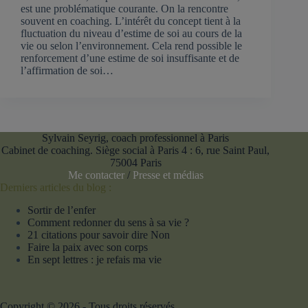
est une problématique courante. On la rencontre
souvent en coaching. L’intérêt du concept tient à la
fluctuation du niveau d’estime de soi au cours de la
vie ou selon l’environnement. Cela rend possible le
renforcement d’une estime de soi insuffisante et de
l’affirmation de soi…
Sylvain Seyrig, coach professionnel à Paris
Cabinet de coaching. Siège social à Paris 4 : 6, rue Saint Paul,
75004 Paris
Me contacter
/
Presse et médias
Derniers articles du blog :
Sortir de l’enfer
Comment redonner du sens à sa vie ?
21 citations pour savoir dire Non
Faire la paix avec son corps
En sept lettres : je refais ma vie
Copyright © 2026 - Tous droits réservés.