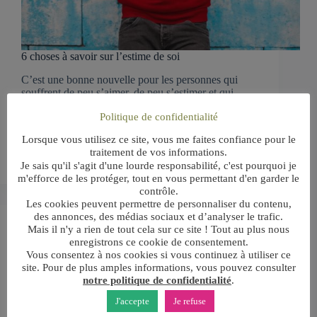
6 choses à savoir sur l’estime de soi
C’est une bonne nouvelle pour les personnes qui
souffrent de peu s’aimer, de peu s’estimer et qui
manquent d’estime de soi : oui, on peut regonfler son
Politique de confidentialité
estime de soi. Pourquoi et comment ? Voici ici les six
points clés à savoir sur l’estime de soi. Ils sont ici du
Lorsque vous utilisez ce site, vous me faites confiance pour le
mémoire « Coaching cognitif et comportemental
traitement de vos informations.
et…
Je sais qu'il s'agit d'une lourde responsabilité, c'est pourquoi je
m'efforce de les protéger, tout en vous permettant d'en garder le
contrôle.
Les cookies peuvent permettre de personnaliser du contenu,
des annonces, des médias sociaux et d’analyser le trafic.
Mais il n'y a rien de tout cela sur ce site ! Tout au plus nous
enregistrons ce cookie de consentement.
Vous consentez à nos cookies si vous continuez à utiliser ce
site. Pour de plus amples informations, vous pouvez consulter
notre politique de confidentialité
.
J'accepte
Je refuse