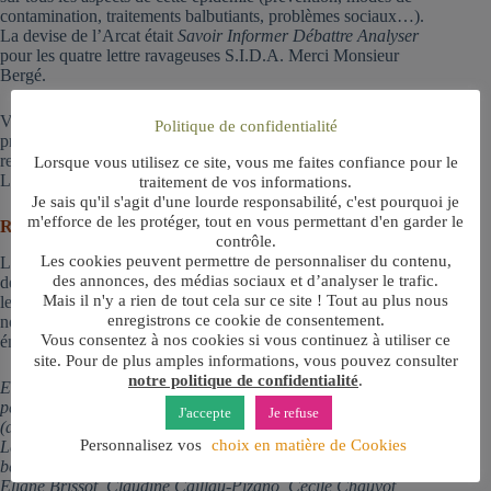
contamination, traitements balbutiants, problèmes sociaux…).
La devise de l’Arcat était
Savoir Informer Débattre Analyser
pour les quatre lettre ravageuses S.I.D.A. Merci Monsieur
Bergé.
Vous l’aurez compris, la maladie m’a toujours semblé être une
Politique de confidentialité
profonde injustice et c’est donc assez naturellement que j’ai
rejoint, après m’être reconverti au coaching, l’équipe de la
Lorsque vous utilisez ce site, vous me faites confiance pour le
Ligue contre le cancer de Paris au printemps 2018.
traitement de vos informations.
Je sais qu'il s'agit d'une lourde responsabilité, c'est pourquoi je
m'efforce de les protéger, tout en vous permettant d'en garder le
Retour en 2023…
contrôle.
Les cookies peuvent permettre de personnaliser du contenu,
L’été commence et je tourne donc une page. Profiter de l’été,
des annonces, des médias sociaux et d’analyser le trafic.
de la vie, poursuivre ma route professionnelle en poursuivant
Mais il n'y a rien de tout cela sur ce site ! Tout au plus nous
les coachings individuels, avec peut-être également de
enregistrons ce cookie de consentement.
nouveaux projets à la rentrée. Nous verrons bien ce qui
Vous consentez à nos cookies si vous continuez à utiliser ce
émergera. Car l’évolution, c’est la vie.
site. Pour de plus amples informations, vous pouvez consulter
notre politique de confidentialité
.
En attendant, je remercie pour leur pleine confiance toutes les
personnes avec qui j’ai travaillé au Comité de Paris
J'accepte
Je refuse
(attention, la liste est longue !), et en particulier Stéphanie
Personnalisez vos
choix en matière de Cookies
Lefèvre et Michel Gratesac, tous les coachs et sophrologues
bénévoles (Monique Bouilloux, Anne-Chantal Bourdillat,
Eliane Brissot, Claudine Caillau-Pizano, Cécile Chauvot,