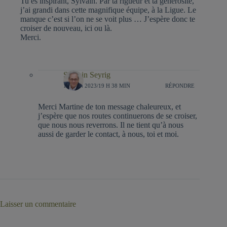
Tu es inspirant, Sylvain. Par ta rigueur et ta générosité,
j’ai grandi dans cette magnifique équipe, à la Ligue. Le
manque c’est si l’on ne se voit plus … J’espère donc te
croiser de nouveau, ici ou là.
Merci.
Sylvain Seyrig
17 JUIN 2023/19 H 38 MIN
RÉPONDRE
Merci Martine de ton message chaleureux, et
j’espère que nos routes continuerons de se croiser,
que nous nous reverrons. Il ne tient qu’à nous
aussi de garder le contact, à nous, toi et moi.
Laisser un commentaire