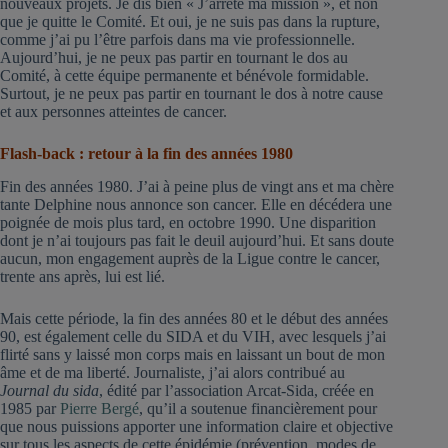
nouveaux projets. Je dis bien « J’arrête ma mission », et non
que je quitte le Comité. Et oui, je ne suis pas dans la rupture,
comme j’ai pu l’être parfois dans ma vie professionnelle.
Aujourd’hui, je ne peux pas partir en tournant le dos au
Comité, à cette équipe permanente et bénévole formidable.
Surtout, je ne peux pas partir en tournant le dos à notre cause
et aux personnes atteintes de cancer.
Flash-back : retour à la fin des années 1980
Fin des années 1980. J’ai à peine plus de vingt ans et ma chère
tante Delphine nous annonce son cancer. Elle en décédera une
poignée de mois plus tard, en octobre 1990. Une disparition
dont je n’ai toujours pas fait le deuil aujourd’hui. Et sans doute
aucun, mon engagement auprès de la Ligue contre le cancer,
trente ans après, lui est lié.
Mais cette période, la fin des années 80 et le début des années
90, est également celle du SIDA et du VIH, avec lesquels j’ai
flirté sans y laissé mon corps mais en laissant un bout de mon
âme et de ma liberté. Journaliste, j’ai alors contribué au
Journal du sida
, édité par l’association Arcat-Sida, créée en
1985 par
Pierre Bergé
, qu’il a soutenue financièrement pour
que nous puissions apporter une information claire et objective
sur tous les aspects de cette épidémie (prévention, modes de