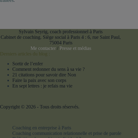
traitées
.
Sylvain Seyrig, coach professionnel à Paris
Cabinet de coaching. Siège social à Paris 4 : 6, rue Saint Paul,
75004 Paris
Me contacter
/
Presse et médias
Derniers articles du blog :
Sortir de l’enfer
Comment redonner du sens à sa vie ?
21 citations pour savoir dire Non
Faire la paix avec son corps
En sept lettres : je refais ma vie
Copyright © 2026 - Tous droits réservés.
Coaching en entreprise à Paris
Coaching communication relationnelle et prise de parole