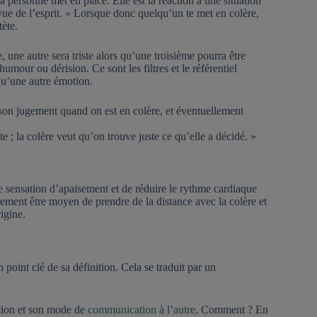
a personne met en place. Elle est la réaction à une situation
e vue de l’esprit. « Lorsque donc quelqu’un te met en colère,
tète.
une autre sera triste alors qu’une troisième pourra être
umour ou dérision. Ce sont les filtres et le référentiel
qu’une autre émotion.
 son jugement quand on est en colère, et éventuellement
e ; la colère veut qu’on trouve juste ce qu’elle a décidé. »
 sensation d’apaisement et de réduire le rythme cardiaque
alement être moyen de prendre de la distance avec la colère et
igine.
point clé de sa définition. Cela se traduit par un
ation et son mode de
communication à l’autre
. Comment ? En