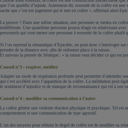
Comme toute émotion, la colère est une construction intellectuelle que l
que l’on qualifie d’injuste. Autrement dit, ressentir de la colère est un
sache que c’est ton jugement qui te met en colère », affirmait ainsi Epic
La preuve ? Dans une même situation, une personne se mettra en colère, 
indifférente. Une quatrième personne pourra réagir en relativisant avec h
personnels qui vont mener une personne à ressentir de la colère plutôt 
Si l’on reprend la sémantique d’Epictète, on peut donc s’interroger sur
prendre de la distance avec afin de redonner place à la raison.
Et suivons la pensée de Sénèque : « la raison veut décider ce qui est just
Conseil n°3 : respirer, méditer
Adapter un mode de respiration profonde peut permettre d’atteindre une
qui s’est accéléré avec l’apparition de la colère. La méditation peut ég
le sentiment d’injustice et de manque de reconnaissance qui est à son or
Conseil n°4 : modifier sa communication à l’autre
La colère génère une violente réaction physique et psychique. Tel est un 
comportement et une communication de type agressif.
L’un des moyens pour réduire le degré de colère est de modifier sa rel