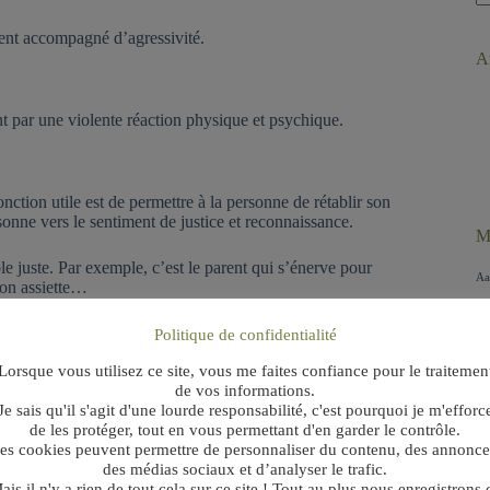
A
ré
ment accompagné d’agressivité.
Ar
nt par une violente réaction physique et psychique.
onction utile est de permettre à la personne de rétablir son
rsonne vers le sentiment de justice et reconnaissance.
M
le juste. Par exemple, c’est le parent qui s’énerve pour
Aa
son assiette…
t
B
Politique de confidentialité
A
mes aux intensités et effets variables. Autrement dit, elle
Lorsque vous utilisez ce site, vous me faites confiance pour le traitemen
C
personne peut être « juste crispée » ou « totalement enragée
de vos informations.
pourtant deux formes de colère.
Je sais qu'il s'agit d'une lourde responsabilité, c'est pourquoi je m'efforc
C
de les protéger, tout en vous permettant d'en garder le contrôle.
B
es cookies peuvent permettre de personnaliser du contenu, des annonce
des médias sociaux et d’analyser le trafic.
âché, frustré, mécontent, nerveux, irrité, remonté, etc.
P
ais il n'y a rien de tout cela sur ce site ! Tout au plus nous enregistrons 