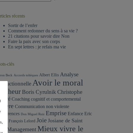
ucun
sultat
ticles récents
Sortir de l’enfer
Comment redonner du sens à sa vie ?
21 citations pour savoir dire Non
Faire la paix avec son corps
En sept lettres : je refais ma vie
ots-clés
Analyse
Albert Ellis
ron Beck
Accords toltèques
Avoir le moral
ransactionnelle
onheur
Boris Cyrulnik
Christophe
ndré
Coaching cognitif et comportemental
t
olère
Communication non violente
e
Emprise
onférences
Enfance
Eric
Don Miguel Ruiz
Joie
Josiane de Saint
erne
François Lelord
s,
Mieux vivre le
Management
aul
ce