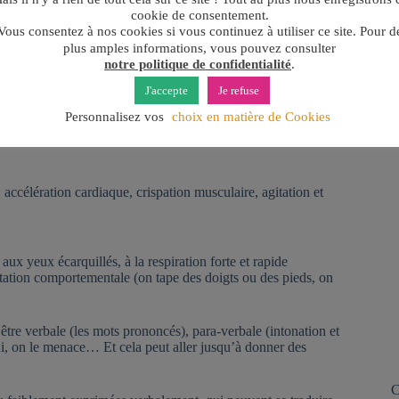
p
cookie de consentement.
Vous consentez à nos cookies si vous continuez à utiliser ce site. Pour d
p
eux, haineux, etc. Ce sont là des formes de colère aux
plus amples informations, vous pouvez consulter
notre politique de confidentialité
.
Tr
J'accepte
Je refuse
C
Personnalisez vos
choix en matière de Cookies
ou déplaisir ». Pour la personne, la colère se traduit par des
accélération cardiaque, crispation musculaire, agitation et
 aux yeux écarquillés, à la respiration forte et rapide
itation comportementale (on tape des doigts ou des pieds, on
être verbale (les mots prononcés), para-verbale (intonation et
lui, on le menace… Et cela peut aller jusqu’à donner des
C