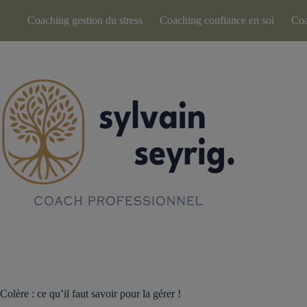
Passer
au
Coaching gestion du stress
Coaching confiance en soi
Coa
contenu
Colère : ce qu’il faut savoir pour la gérer !