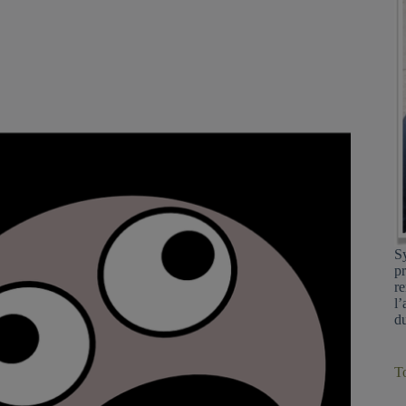
Sy
pr
re
l’
du
To