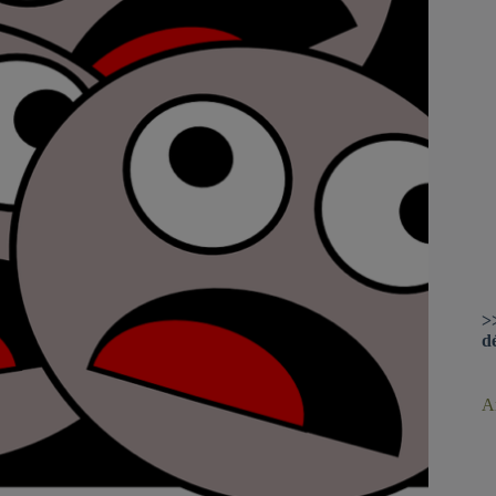
>
d
Ar