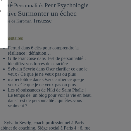
assé
Psychologie
Peur
Personnalités
e
Surmonter un échec
ositive
Tristesse
iangle de Karpman
ommentaires
Ferrari
dans
6 clés pour comprendre la
résilience : définition…
Gille Francoise
dans
Test de personnalité :
identifiez vos forces de caractère
Sylvain Seyrig
dans
Oser clarifier ce que je
veux / Ce que je ne veux pas ou plus
marieclotilde
dans
Oser clarifier ce que je
veux / Ce que je ne veux pas ou plus
Les réjouissances de Niki de Saint Phalle |
Le temps de, un blog pour voir la vie en beau
dans
Test de personnalité : qui êtes-vous
vraiment ?
Sylvain Seyrig, coach professionnel à Paris
abinet de coaching. Siège social à Paris 4 : 6, rue