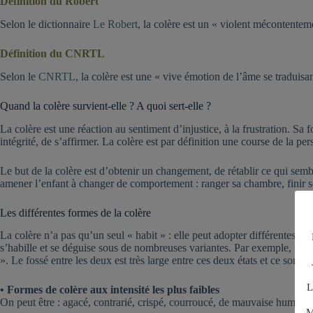
Définition du Robert
Selon le dictionnaire
Le Robert
, la colère est un « violent mécontente
Définition du CNRTL
Selon le
CNRTL
, la colère est une « vive émotion de l’âme se traduisa
Quand la colère survient-elle ? A quoi sert-elle ?
La colère est une réaction au sentiment d’injustice, à la frustration. Sa f
intégrité, de s’affirmer. La colère est par définition une course de la pe
Le but de la colère est d’obtenir un changement, de rétablir ce qui semb
amener l’enfant à changer de comportement : ranger sa chambre, finir 
Les différentes formes de la colère
La colère n’a pas qu’un seul « habit » : elle peut adopter différentes for
s’habille et se déguise sous de nombreuses variantes. Par exemple, une 
». Le fossé entre les deux est très large entre ces deux états et ce sont 
L
• Formes de colère aux intensité les plus faibles
On peut être : agacé, contrarié, crispé, courroucé, de mauvaise humeur, f
M