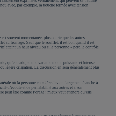
u faiblement exprimées verbalement, qui peuvent se traduire
endu avec, par exemple, la bouche fermée avec tension
ère est souvent momentanée, plus courte que les autres
let au fromage. Sauf que le soufflet, il est bon quand il est
vité atteint un haut niveau ou si la personne « perd le contrôle
de, qu’elle adopte une variante moins puissante et intense.
ou légère crispation. La discussion en sera généralement plus
atérale où la personne en colère devient largement étanche à
acité d’écoute et de perméabilité aux autres et à son
re peut être comme l’orage : mieux vaut attendre qu’elle