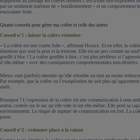
Rappelons au passage les colères rentrées c’est-à-dire non-exprimées o
par un sentiment intérieur de « bouillonnement » et un comportement t
musculaire forte.
Quatre conseils pour gérer ma colère et celle des autres
Conseil n°1 : laisser la colère retomber
« La colère est une courte folie », affirmait Horace. Et en effet, la col
émotions que sont la peur et la tristesse. Elle est un peu comme un souff
gonflé à bloc ! La colère gonflée à bloc, c’est plus périlleux si l’agressi
d’elle-même » avec des conséquences comportementales non-désirées.
Mieux vaut (parfois) attendre qu’elle retombe ou tout au moins redescen
Par exemple, que la colère ou l’exaspération ne soit plus qu’agacement 
aisée.
Pourquoi ? L’expression de la colère est une communication à sens unil
autrui, centrée sur le sac qu’elle vide et sur elle-même. Elle perd sa cap
environnement. Le risque de rupture de communication est fort. La colè
passe.
Conseil n°2 : redonner place à la raison