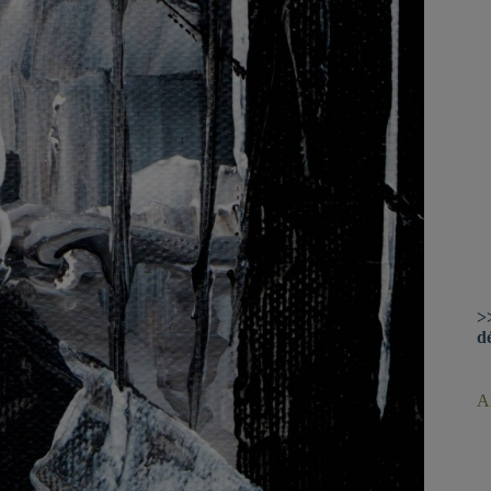
>
d
Ar