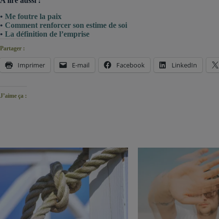
A lire aussi :
•
Me foutre la paix
•
Comment renforcer son estime de soi
•
La définition de l’emprise
Partager :
Imprimer
E-mail
Facebook
LinkedIn
J’aime ça :