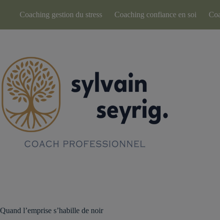
Passer
au
Coaching gestion du stress
Coaching confiance en soi
Coa
contenu
Quand l’emprise s’habille de noir