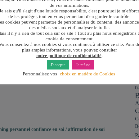
A
de vos informations.
ré
Je sais qu'il s'agit d'une lourde responsabilité, c'est pourquoi je m'efforc
Ar
de les protéger, tout en vous permettant d'en garder le contrôle.
es cookies peuvent permettre de personnaliser du contenu, des annonce
des médias sociaux et d’analyser le trafic.
ais il n'y a rien de tout cela sur ce site ! Tout au plus nous enregistrons 
cookie de consentement.
Vous consentez à nos cookies si vous continuez à utiliser ce site. Pour d
plus amples informations, vous pouvez consulter
notre politique de confidentialité
.
J'accepte
Je refuse
M
Personnalisez vos
choix en matière de Cookies
Aa
t
B
A
C
C
B
hing personnel confiance en soi / affirmation de soi
P