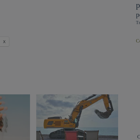
p
p
Tr
C
X
C