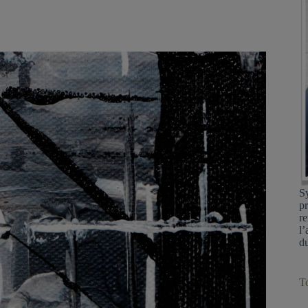
Sy
pr
re
l’
du
To