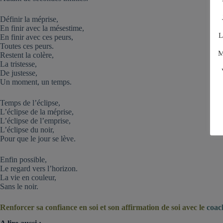
Définir la méprise,
En finir avec la mésestime,
L
En finir avec ces peurs,
Toutes ces peurs.
M
Restent la colère,
La tristesse,
De justesse,
Un moment, un temps.
Temps de l’éclipse,
L’éclipse de la méprise,
L’éclipse de l’emprise,
L’éclipse du noir,
Pour que le jour se lève.
Enfin possible,
Le regard vers l’horizon.
La vie en couleur,
Sans le noir.
Renforcer sa confiance en soi et son affirmation de soi avec le
coac