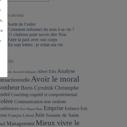
ucun
sultat
e
ticles récents
s,
Sortir de l’enfer
Comment redonner du sens à sa vie ?
ce
21 citations pour savoir dire Non
Faire la paix avec son corps
e
En sept lettres : je refais ma vie
ots-clés
Analyse
Albert Ellis
ron Beck
Accords toltèques
Avoir le moral
ransactionnelle
onheur
Boris Cyrulnik
Christophe
ndré
Coaching cognitif et comportemental
olère
Communication non violente
Emprise
onférences
Enfance
Eric
Don Miguel Ruiz
Joie
Josiane de Saint
erne
François Lelord
Mieux vivre le
Management
aul