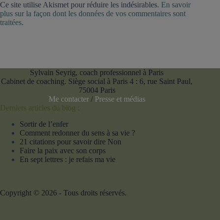
Ce site utilise Akismet pour réduire les indésirables.
En savoir
plus sur la façon dont les données de vos commentaires sont
traitées
.
Sylvain Seyrig, coach professionnel à Paris
Cabinet de coaching. Siège social à Paris 4 : 6, rue Saint Paul,
75004 Paris
Me contacter
/
Presse et médias
Derniers articles du blog :
Sortir de l’enfer
Comment redonner du sens à sa vie ?
21 citations pour savoir dire Non
Faire la paix avec son corps
En sept lettres : je refais ma vie
Copyright © 2026 - Tous droits réservés.