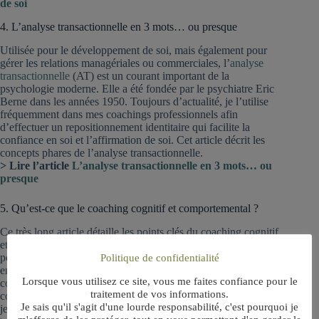
de soi
4. L’analyse transactionnelle en 3 mots… ou presque
Utilisée pour le développement de soi, mais également pour
gérer les relations managériales ou commerciales, l’
analyse
transactionnelle
(AT) est un courant important de la
psychologie moderne. Elle a été fondée par le psychiatre Eric
Berne dans les années 1950. Toujours d’actualité, je l’utilise
fréquemment dans mes coachings professionnels afin
d’effectuer un repositionnement identitaire qui facilite la
confiance en soi et l’affirmation de soi. Cet article décrit les
concepts phares de l’analyse transactionnelle.
> Lire l’article
L’analyse transactionnelle en 3 mots… ou
presque
5. Qu’est-ce que le coaching cognitif et comportemental ?
Ce très long article détaille les points clés du coaching cognitif
et comportemental, qui permet d’identifier et de modifier nos
pensées contreproductives, nos émotions difficiles et
Politique de confidentialité
envahissantes, nos croyances limitantes ainsi que nos
Lorsque vous utilisez ce site, vous me faites confiance pour le
comportements contreproductifs et inappropriés. Le coaching
traitement de vos informations.
cognitif et comportemental est un courant de
coaching
auquel
Je sais qu'il s'agit d'une lourde responsabilité, c'est pourquoi je
je suis formé et que je pratique.