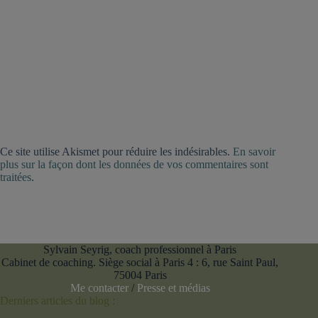
Ce site utilise Akismet pour réduire les indésirables.
En savoir
plus sur la façon dont les données de vos commentaires sont
traitées
.
Sylvain Seyrig, coach professionnel à Paris
Cabinet de coaching. Siège social à Paris 4 : 6, rue Saint Paul,
75004 Paris
Me contacter
/
Presse et médias
Derniers articles du blog :