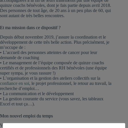
accompagnées à la fin de leurs traitements par une équipe de
quinze coachs bénévoles, dont je fais partie depuis avril 2018.
Des personnes de tout âge, de 20 ans à un peu plus de 60, qui
sont autant de très belles rencontres.
Et ma mission dans ce dispositif ?
Depuis début novembre 2019, j’assure la coordination et le
développement de cette très belle action. Plus précisément, je
m’occupe de :
• L’accueil des personnes atteintes de cancer pour leur
demande de coaching
• Le management de l’équipe composée de quinze coachs
certifiés et de professionnels des RH bénévoles (une équipe
super sympa, je vous rassure !)
• L’organisation et la gestion des ateliers collectifs sur la
confiance en soi
, le projet professionnel, le retour au travail, la
recherche d’emploi…
• La communication et le développement
• La gestion courante du service (vous savez, les tableaux
Excel et tout ça…).
Mon nouvel emploi du temps
Vous voulez tout savoir ? Je travaille tous les mardis et jeudis à