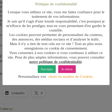
la
Ligue contre le cancer
, située dans le 13e près de la Place
Politique de confidentialité
d’Italie. Pas question de me tourner les pousses les autres
jours : les lundis et vendredis, je file au cabinet de coaching
Lorsque vous utilisez ce site, vous me faites confiance pour le
rue Sedaine pour les
coachings personnels
auprès des
traitement de vos informations.
particuliers. Le mercredi ? Je ne m’ennuie pas rassurez-vous…
Je sais qu'il s'agit d'une lourde responsabilité, c'est pourquoi je
Et le week-end : c’est relâche !
m'efforce de les protéger, tout en vous permettant d'en garder le
contrôle.
Les cookies peuvent permettre de personnaliser du contenu,
> Visiter mon
cabinet de Coaching à Paris 11
des annonces, des médias sociaux et d’analyser le trafic.
Mais il n'y a rien de tout cela sur ce site ! Tout au plus nous
> + sur le
Coaching emploi de la Ligue contre le cancer
enregistrons ce cookie de consentement.
Vous consentez à nos cookies si vous continuez à utiliser ce
En photo : la Ligue contre le cancer fête ces 100 ans cette
site. Pour de plus amples informations, vous pouvez consulter
année.
notre politique de confidentialité
.
J'accepte
Je refuse
Partager :
Personnalisez vos
choix en matière de Cookies
Imprimer
E-mail
Facebook
LinkedIn
X
J’aime ça :